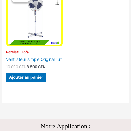
initial
actuel
était :
est :
10.000 CFA.
8.500 CFA.
Remise : 15%
Ventilateur simple Original 16″
10.000
CFA
8.500
CFA
Ajouter au panier
Notre Application :