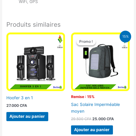
WiFi, GPS
Produits similaires
Le
Le
15%
prix
prix
Promo !
Promo !
initial
actuel
était :
est :
29.500 CFA.
25.000 CFA
Remise : 15%
Hoofer 3 en 1
Sac Solaire Imperméable
27.000
CFA
moyen
Ajouter au panier
29.500
CFA
25.000
CFA
Ajouter au panier