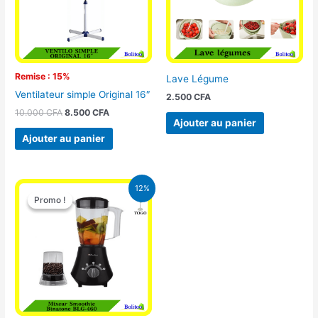
Remise : 15%
Lave Légume
Ventilateur simple Original 16″
2.500
CFA
10.000
CFA
8.500
CFA
Ajouter au panier
Ajouter au panier
Le
Le
12%
prix
prix
Promo !
Promo !
initial
actuel
était :
est :
25.000 CFA.
22.000 CFA.