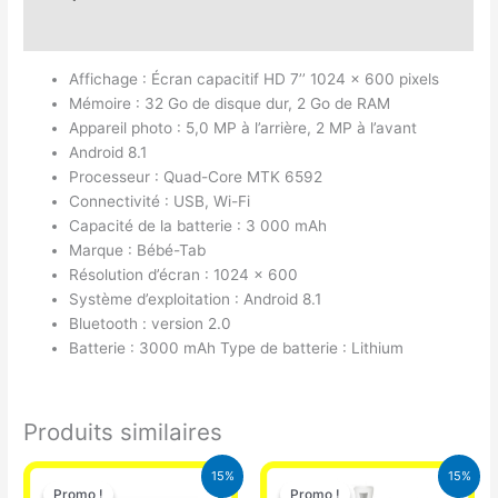
Avis (0)
Affichage : Écran capacitif HD 7’’ 1024 x 600 pixels
Mémoire : 32 Go de disque dur, 2 Go de RAM
Appareil photo : 5,0 MP à l’arrière, 2 MP à l’avant
Android 8.1
Processeur : Quad-Core MTK 6592
Connectivité : USB, Wi-Fi
Capacité de la batterie : 3 000 mAh
Marque : Bébé-Tab
Résolution d’écran : 1024 x 600
Système d’exploitation : Android 8.1
Bluetooth : version 2.0
Batterie : 3000 mAh Type de batterie : Lithium
Produits similaires
Le
Le
Le
Le
15%
15%
prix
prix
prix
prix
Promo !
Promo !
Promo !
Promo !