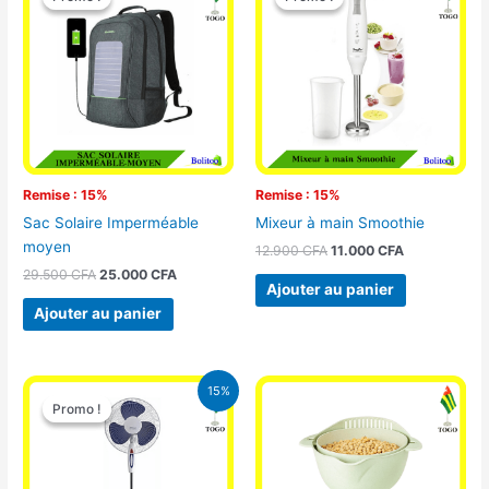
initial
actuel
initial
actuel
était :
est :
était :
est :
29.500 CFA.
25.000 CFA.
12.900 CFA.
11.000 CFA.
Remise : 15%
Remise : 15%
Sac Solaire Imperméable
Mixeur à main Smoothie
moyen
12.900
CFA
11.000
CFA
29.500
CFA
25.000
CFA
Ajouter au panier
Ajouter au panier
Le
Le
15%
prix
prix
Promo !
Promo !
initial
actuel
était :
est :
10.000 CFA.
8.500 CFA.