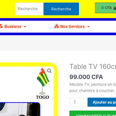
TV
Recherche
0
CFA
Recherche
160cm
pour :
avec
Tiroir
Business
Nos Services
Table TV 160c
quantité
de
99.000
CFA
Table
TV
Meuble TV, peinture en 
160cm
pour chambre à coucher.
avec
Ajouter au p
Tiroir