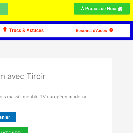
À Propos de Nous
Trucs & Astuces
Besoins d’Aides
m avec Tiroir
bois massif, meuble TV européen moderne
anier