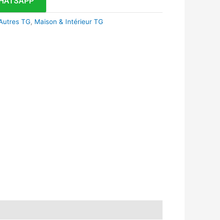
HATSAPP
Autres TG
,
Maison & Intérieur TG
k
r
tsApp
inkedIn