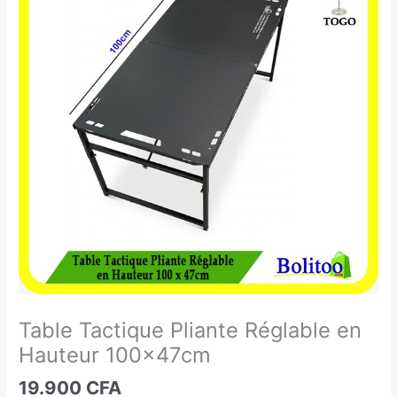
Tactique
Pliante
Réglable
en
Hauteur
100x47cm
Table Tactique Pliante Réglable en
Hauteur 100x47cm
19.900
CFA