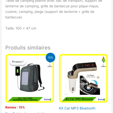
Table de camping pliante avec sac de transport, support de
lanterne de camping, grille de barbecue pour pique-nique,
cuisine, camping, plage (support de lanterne + grille de
barbecue).
Taille: 100 x 47 cm
Produits similaires
Le
Le
15%
prix
prix
Promo !
Promo !
initial
actuel
était :
est :
29.500 CFA.
25.000 CFA.
Remise : 15%
Kit Car MP3 Bluetooth