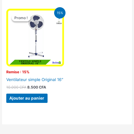
Le
Le
15%
prix
prix
Promo !
Promo !
initial
actuel
était :
est :
10.000 CFA.
8.500 CFA.
Remise : 15%
Ventilateur simple Original 16″
10.000
CFA
8.500
CFA
Ajouter au panier