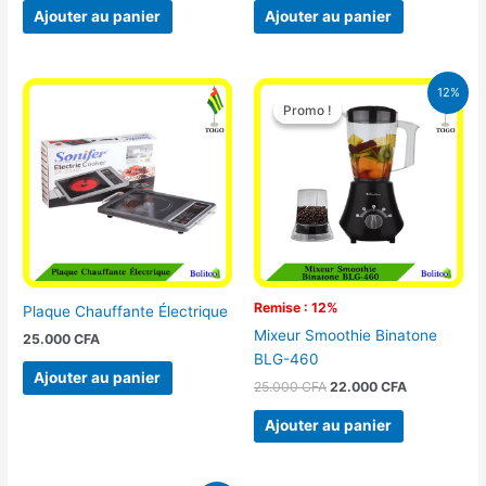
Ajouter au panier
Ajouter au panier
Le
Le
12%
prix
prix
Promo !
Promo !
initial
actuel
était :
est :
25.000 CFA.
22.000 CFA
Remise : 12%
Plaque Chauffante Électrique
Mixeur Smoothie Binatone
25.000
CFA
BLG-460
Ajouter au panier
25.000
CFA
22.000
CFA
Ajouter au panier