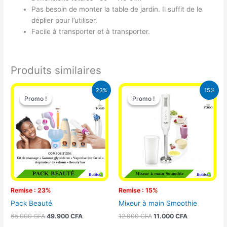
Pas besoin de monter la table de jardin. Il suffit de le
déplier pour l’utiliser.
Facile à transporter et à transporter.
Produits similaires
Le
Le
Le
Le
23%
15%
prix
prix
prix
prix
Promo !
Promo !
Promo !
Promo !
initial
actuel
initial
actuel
était :
est :
était :
est :
65.000 CFA.
49.900 CFA.
12.900 CFA.
11.000 CFA.
Remise : 23%
Remise : 15%
Pack Beauté
Mixeur à main Smoothie
65.000
CFA
49.900
CFA
12.900
CFA
11.000
CFA