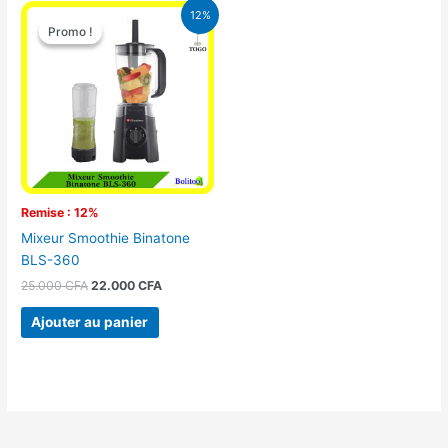
Le
Le
12%
prix
prix
Promo !
Promo !
initial
actuel
était :
est :
25.000 CFA.
22.000 CFA.
Remise : 12%
Mixeur Smoothie Binatone
BLS-360
25.000
CFA
22.000
CFA
Ajouter au panier