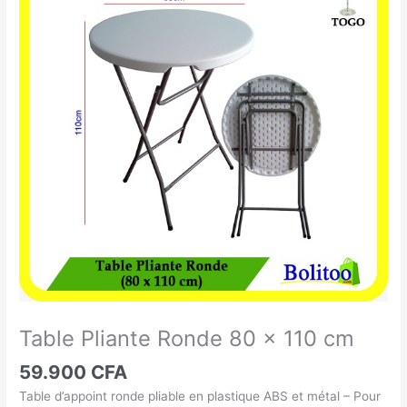
Pliante
Ronde
80
x
110
cm
Table Pliante Ronde 80 x 110 cm
59.900
CFA
Table d’appoint ronde pliable en plastique ABS et métal – Pour