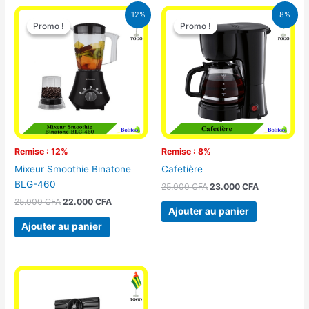
Le
Le
Le
Le
12%
8%
prix
prix
prix
prix
Promo !
Promo !
Promo !
Promo !
initial
actuel
initial
actuel
était :
est :
était :
est :
25.000 CFA.
22.000 CFA.
25.000 CFA.
23.000 CFA
Remise : 12%
Remise : 8%
Mixeur Smoothie Binatone
Cafetière
BLG-460
25.000
CFA
23.000
CFA
25.000
CFA
22.000
CFA
Ajouter au panier
Ajouter au panier