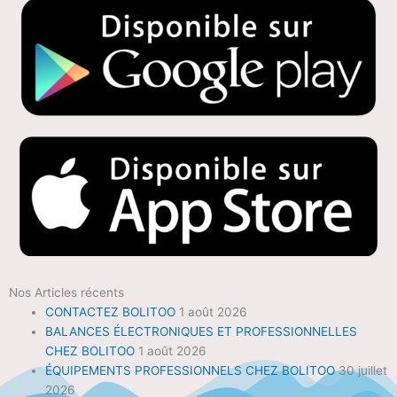
Nos Articles récents
CONTACTEZ BOLITOO
1 août 2026
BALANCES ÉLECTRONIQUES ET PROFESSIONNELLES
CHEZ BOLITOO
1 août 2026
ÉQUIPEMENTS PROFESSIONNELS CHEZ BOLITOO
30 juillet
2026