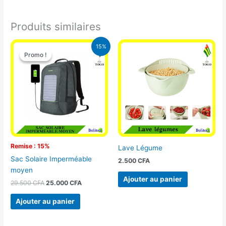
Produits similaires
Le
Le
15%
prix
prix
Promo !
Promo !
initial
actuel
était :
est :
29.500 CFA.
25.000 CFA.
Remise : 15%
Lave Légume
Sac Solaire Imperméable
2.500
CFA
moyen
Ajouter au panier
29.500
CFA
25.000
CFA
Ajouter au panier