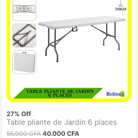
était :
est :
pliante
55.000 CFA.
40.000 CFA.
de
Jardin
6
places
27% Off
Table pliante de Jardin 6 places
55.000
CFA
40.000
CFA