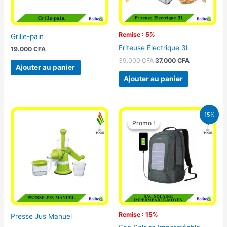
Remise : 5%
Grille-pain
Friteuse Électrique 3L
19.000
CFA
39.000
CFA
37.000
CFA
Ajouter au panier
Ajouter au panier
Le
Le
15%
prix
prix
Promo !
Promo !
initial
actuel
était :
est :
29.500 CFA.
25.000 CFA
Remise : 15%
Presse Jus Manuel