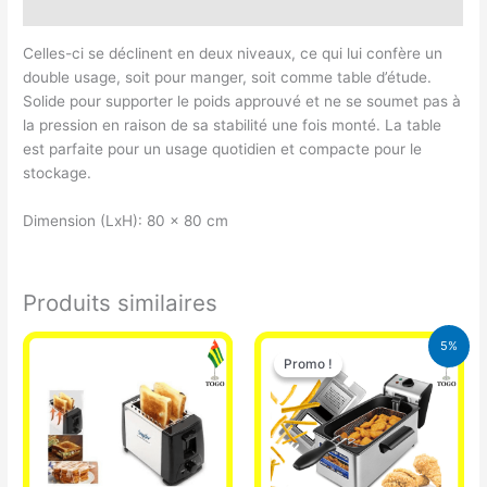
Avis (0)
Celles-ci se déclinent en deux niveaux, ce qui lui confère un
double usage, soit pour manger, soit comme table d’étude.
Solide pour supporter le poids approuvé et ne se soumet pas à
la pression en raison de sa stabilité une fois monté. La table
est parfaite pour un usage quotidien et compacte pour le
stockage.
Dimension (LxH): 80 x 80 cm
Produits similaires
Le
Le
5%
prix
prix
Promo !
Promo !
initial
actuel
était :
est :
39.000 CFA.
37.000 CFA.