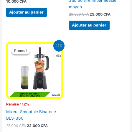
Sac Solaire Imperméable
10.000
CFA
moyen
Ajouter au panier
29.500
CFA
25.000
CFA
Ajouter au panier
Le
Le
12%
prix
prix
Promo !
Promo !
initial
actuel
était :
est :
25.000 CFA.
22.000 CFA.
Remise : 12%
Mixeur Smoothie Binatone
BLS-360
25.000
CFA
22.000
CFA