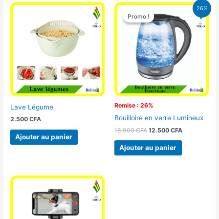
Le
Le
26%
prix
prix
Promo !
Promo !
initial
actuel
était :
est :
16.900 CFA.
12.500 CFA.
Remise : 26%
Lave Légume
Bouilloire en verre Lumineux
2.500
CFA
16.900
CFA
12.500
CFA
Ajouter au panier
Ajouter au panier