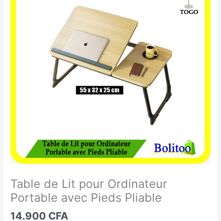
de
Lit
pour
Ordinateur
Portable
avec
Pieds
Pliable
Table de Lit pour Ordinateur
Portable avec Pieds Pliable
14.900
CFA