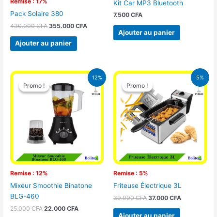
Remise : 17%
Kit Car MP3 Bluetooth
Pack Solaire 380
7.500
CFA
430.000
CFA
355.000
CFA
Ajouter au panier
Ajouter au panier
Le
Le
Le
Le
12%
5%
prix
prix
prix
prix
Promo !
Promo !
Promo !
Promo !
initial
actuel
initial
actuel
était :
est :
était :
est :
25.000 CFA.
22.000 CFA.
39.000 CFA.
37.000 CFA.
Remise : 12%
Remise : 5%
Mixeur Smoothie Binatone
Friteuse Électrique 3L
BLG-460
39.000
CFA
37.000
CFA
25.000
CFA
22.000
CFA
Ajouter au panier