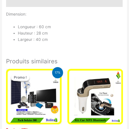
Avis (0)
Dimension:
Longueur : 60 cm
Hauteur : 28 cm
Largeur : 40 cm
Produits similaires
Le
Le
17%
prix
prix
Promo !
Promo !
initial
actuel
était :
est :
430.000 CFA.
355.000 CFA.