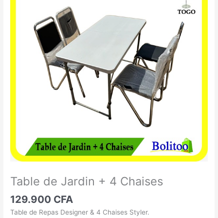
de
Jardin
+
4
Chaises
Table de Jardin + 4 Chaises
129.900
CFA
Table de Repas Designer & 4 Chaises Styler.