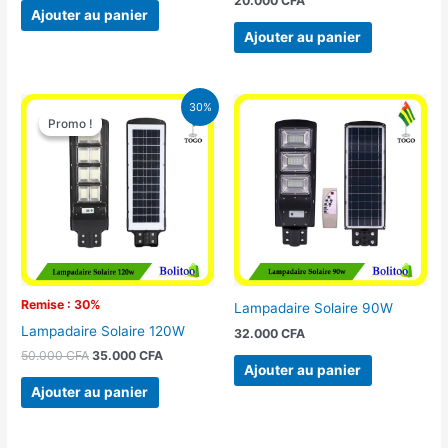
20.000
CFA
Ajouter au panier
Ajouter au panier
Le
Le
30%
prix
prix
Promo !
Promo !
initial
actuel
était :
est :
50.000 CFA.
35.000 CFA.
Remise : 30%
Lampadaire Solaire 90W
Lampadaire Solaire 120W
32.000
CFA
50.000
CFA
35.000
CFA
Ajouter au panier
Ajouter au panier