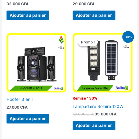
32.000
CFA
29.000
CFA
Ajouter au panier
Ajouter au panier
Le
Le
30%
prix
prix
Promo !
Promo !
initial
actuel
était :
est :
50.000 CFA.
35.000 CFA
Remise : 30%
Hoofer 3 en 1
Lampadaire Solaire 120W
27.000
CFA
50.000
CFA
35.000
CFA
Ajouter au panier
Ajouter au panier