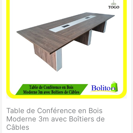
de
Conférence
en
Bois
Moderne
3m
avec
Boîtiers
de
Câbles
Table de Conférence en Bois
Moderne 3m avec Boîtiers de
Câbles