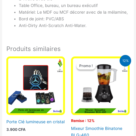
Table Office, bureau, un bureau exécutif
Matériel: Le MDF ou MCF décorer avec de la mélamine,
Bord de joint: PVC/ABS
Anti-Dirty Anti-Scratch Anti-Water.
Produits similaires
Le
Le
12%
prix
prix
Promo !
Promo !
initial
actuel
était :
est :
25.000 CFA.
22.000 CFA
Remise : 12%
Porte Clé lumineuse en cristal
Mixeur Smoothie Binatone
3.900
CFA
BLG-460