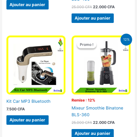
Ajouter au panier
25.000
CFA
22.000
CFA
Ajouter au panier
Le
Le
12%
prix
prix
Promo !
Promo !
initial
actuel
était :
est :
25.000 CFA.
22.000 CFA
Remise : 12%
Kit Car MP3 Bluetooth
Mixeur Smoothie Binatone
7.500
CFA
BLS-360
Ajouter au panier
25.000
CFA
22.000
CFA
Ajouter au panier