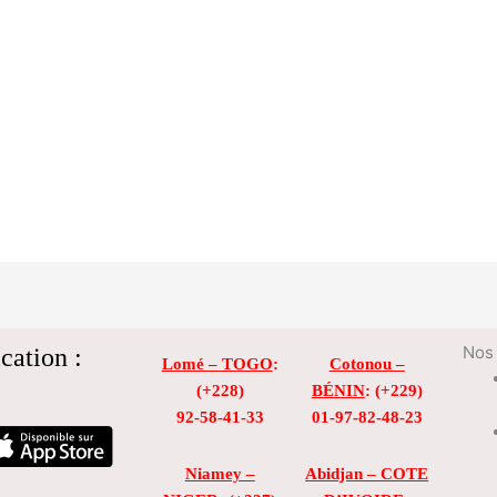
cation :
Nos 
Lomé – TOGO
:
Cotonou –
(+228)
BÉNIN
: (+229)
92-58-41-33
01-97-82-48-23
Niamey –
Abidjan – COTE