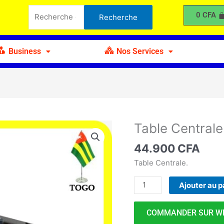
Centrale
Recherche
0
CFA
Recherche
pour :
Business
Nos Services
Table Centrale
quantité
de
44.900
CFA
Table
Centrale
Table Centrale.
Ajouter au p
COMMANDER SUR W