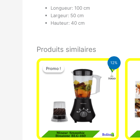
Longueur: 100 cm
Largeur: 50 cm
Hauteur: 40 cm
Produits similaires
Le
Le
12%
prix
prix
Promo !
Promo !
initial
actuel
était :
est :
25.000 CFA.
22.000 CFA.