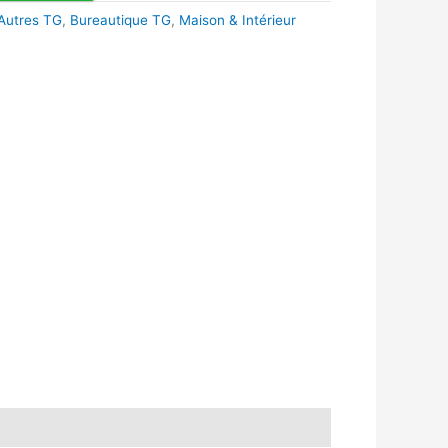
Autres TG
,
Bureautique TG
,
Maison & Intérieur
k
r
tsApp
inkedIn