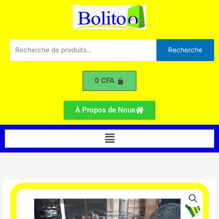
professionnel
Aller
petit
au
contenu
Recherche
Recherche
pour :
0
CFA
À Propos de Nous
Menu
quantité
de
Table