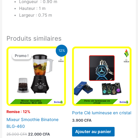
Longueur : 0.90 m
Hauteur : 1 m
Largeur : 0.75 m
Produits similaires
Le
Le
12%
prix
prix
Promo !
Promo !
initial
actuel
était :
est :
25.000 CFA.
22.000 CFA.
Remise : 12%
Porte Clé lumineuse en cristal
Mixeur Smoothie Binatone
3.900
CFA
BLG-460
Ajouter au panier
25.000
CFA
22.000
CFA