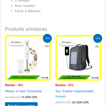
2 niveaux
Avec roulette
Facile à déplacer
Produits similaires
Le
Le
Le
Le
15%
15%
prix
prix
prix
prix
Promo !
Promo !
Promo !
Promo !
initial
actuel
initial
actuel
était :
est :
était :
est :
12.900 CFA.
11.000 CFA.
29.500 CFA.
25.000 CFA
Remise : 15%
Remise : 15%
Mixeur à main Smoothie
Sac Solaire Imperméable
moyen
12.900
CFA
11.000
CFA
29.500
CFA
25.000
CFA
Ajouter au panier