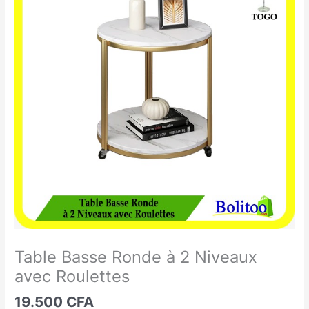
Basse
Ronde
à
2
Niveaux
avec
Roulettes
Table Basse Ronde à 2 Niveaux
avec Roulettes
19.500
CFA