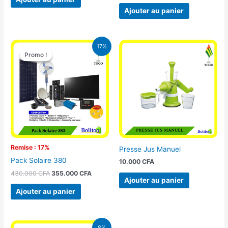
Ajouter au panier
Le
Le
17%
prix
prix
Promo !
Promo !
initial
actuel
était :
est :
430.000 CFA.
355.000 CFA.
Remise : 17%
Presse Jus Manuel
Pack Solaire 380
10.000
CFA
430.000
CFA
355.000
CFA
Ajouter au panier
Ajouter au panier
Le
Le
8%