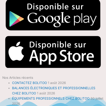
Nos Articles récents
CONTACTEZ BOLITOO
1 août 2026
BALANCES ÉLECTRONIQUES ET PROFESSIONNELLES
CHEZ BOLITOO
1 août 2026
ÉQUIPEMENTS PROFESSIONNELS CHEZ BOLITOO
30 juillet
2026