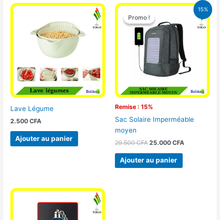
Le
Le
15%
prix
prix
Promo !
Promo !
initial
actuel
était :
est :
29.500 CFA.
25.000 CFA
Remise : 15%
Lave Légume
Sac Solaire Imperméable
2.500
CFA
moyen
Ajouter au panier
29.500
CFA
25.000
CFA
Ajouter au panier