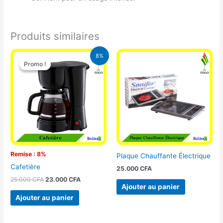
Produits similaires
Le
Le
8%
prix
prix
Promo !
Promo !
initial
actuel
était :
est :
25.000 CFA.
23.000 CFA.
Remise : 8%
Plaque Chauffante Électrique
Cafetière
25.000
CFA
25.000
CFA
23.000
CFA
Ajouter au panier
Ajouter au panier