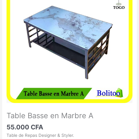
Basse
en
Marbre
A
Table Basse en Marbre A
55.000
CFA
Table de Repas Designer & Styler.