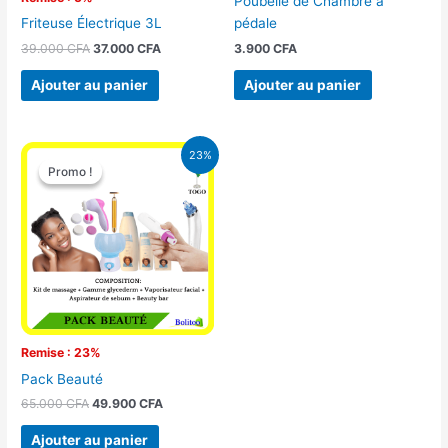
Poubelle de Chambre à
pédale
Friteuse Électrique 3L
3.900
CFA
39.000
CFA
37.000
CFA
Ajouter au panier
Ajouter au panier
Le
Le
23%
prix
prix
Promo !
Promo !
initial
actuel
était :
est :
65.000 CFA.
49.900 CFA.
Remise : 23%
Pack Beauté
65.000
CFA
49.900
CFA
Ajouter au panier