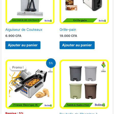
Aiguiseur de Couteaux
Grille-pain
6.900
CFA
19.000
CFA
Ajouter au panier
Ajouter au panier
Le
Le
5%
prix
prix
Promo !
Promo !
initial
actuel
était :
est :
39.000 CFA.
37.000 CFA.
Remise : 5%