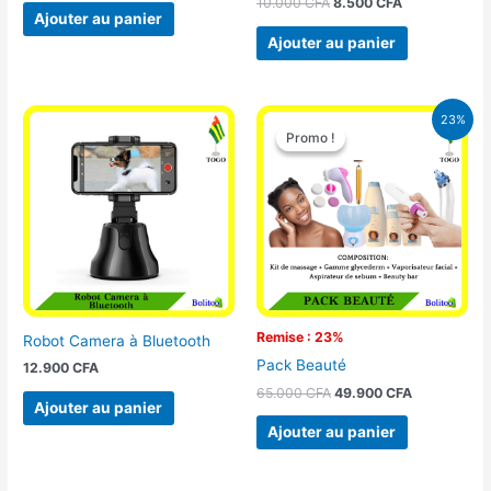
10.000
CFA
8.500
CFA
Ajouter au panier
Ajouter au panier
Le
Le
23%
prix
prix
Promo !
Promo !
initial
actuel
était :
est :
65.000 CFA.
49.900 CFA
Remise : 23%
Robot Camera à Bluetooth
Pack Beauté
12.900
CFA
65.000
CFA
49.900
CFA
Ajouter au panier
Ajouter au panier