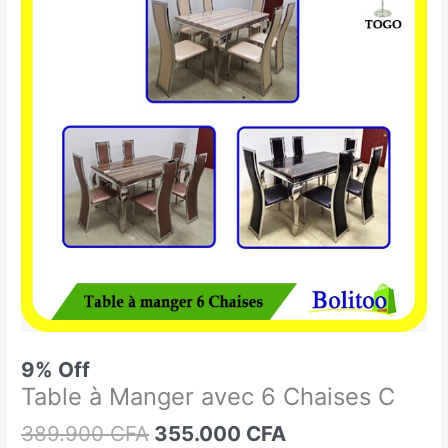
était :
est :
à
389.900 CFA.
355.000 CFA.
Manger
avec
6
Chaises
C
9% Off
Table à Manger avec 6 Chaises C
389.900
CFA
355.000
CFA