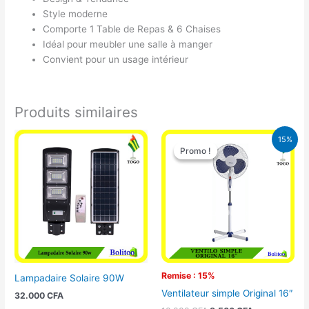
Style moderne
Comporte 1 Table de Repas & 6 Chaises
Idéal pour meubler une salle à manger
Convient pour un usage intérieur
Produits similaires
Le
Le
15%
prix
prix
Promo !
Promo !
initial
actuel
était :
est :
10.000 CFA.
8.500 CFA.
Remise : 15%
Lampadaire Solaire 90W
Ventilateur simple Original 16″
32.000
CFA