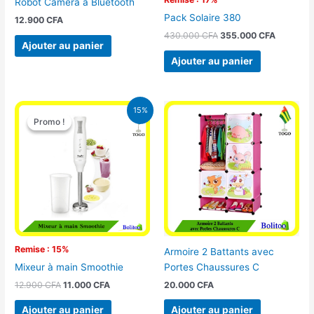
Robot Camera à Bluetooth
Pack Solaire 380
12.900
CFA
430.000
CFA
355.000
CFA
Ajouter au panier
Ajouter au panier
Le
Le
15%
prix
prix
Promo !
Promo !
initial
actuel
était :
est :
12.900 CFA.
11.000 CFA.
Remise : 15%
Armoire 2 Battants avec
Portes Chaussures C
Mixeur à main Smoothie
20.000
CFA
12.900
CFA
11.000
CFA
Ajouter au panier
Ajouter au panier