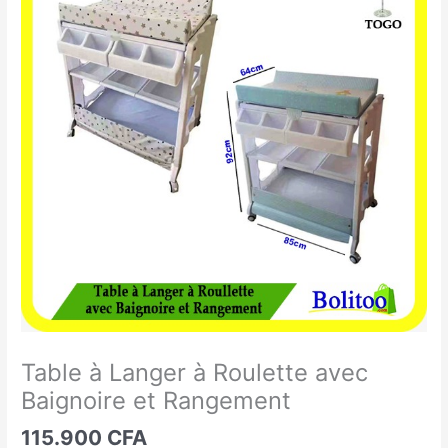
à
Langer
à
Roulette
avec
Baignoire
et
Rangement
Table à Langer à Roulette avec
Baignoire et Rangement
115.900
CFA