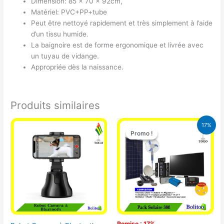
Dimension: 85 x 70 x 92cm,
Matériel: PVC+PP+tube
Peut être nettoyé rapidement et très simplement à l’aide
d’un tissu humide.
La baignoire est de forme ergonomique et livrée avec
un tuyau de vidange.
Appropriée dès la naissance.
Produits similaires
Le
Le
17%
prix
prix
Promo !
Promo !
initial
actuel
était :
est :
430.000 CFA.
355.000 
Remise : 17%