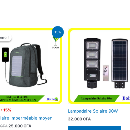
Le
Le
15%
prix
prix
omo !
omo !
initial
actuel
était :
est :
29.500 CFA.
25.000 CFA.
 : 15%
Lampadaire Solaire 90W
laire Imperméable moyen
32.000
CFA
CFA
25.000
CFA