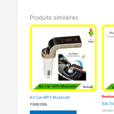
Produits similaires
Pr
Pr
Remise
Kit Car MP3 Bluetooth
Sac So
7.500
CFA
29.500