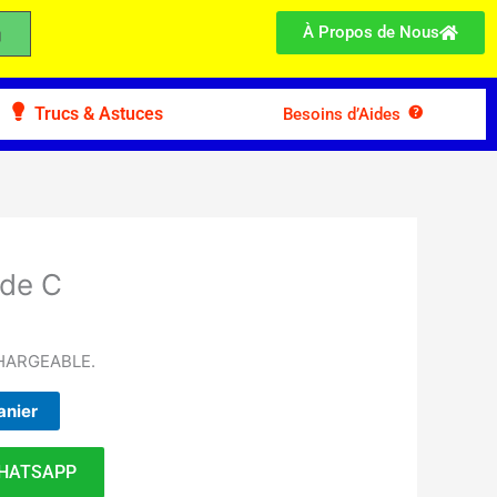
À Propos de Nous
Trucs & Astuces
Besoins d’Aides
ide C
HARGEABLE.
anier
HATSAPP