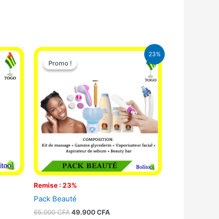
Le
Le
23%
prix
prix
Promo !
Promo !
initial
actuel
était :
est :
65.000 CFA.
49.900 CFA.
Remise : 23%
Pack Beauté
65.000
CFA
49.900
CFA