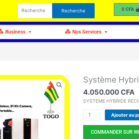
Hybride
Recherche
0
CFA
Recherche
C
pour :
Business
Nos Services
Système Hybr
quantité
de
4.050.000
CFA
Système
Hybride
SYSTEME HYBRIDE REC
C
Ajouter au p
COMMANDER SUR W