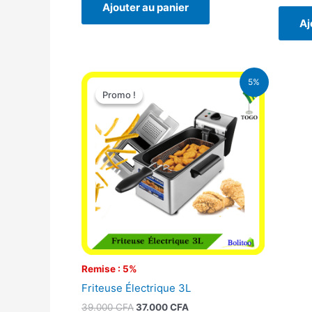
Ajouter au panier
Aj
Le
Le
5%
prix
prix
Promo !
Promo !
initial
actuel
était :
est :
39.000 CFA.
37.000 CFA.
Remise : 5%
Friteuse Électrique 3L
39.000
CFA
37.000
CFA