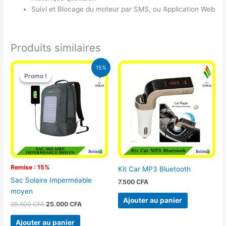
Suivi et Blocage du moteur par SMS, ou Application Web
Produits similaires
Le
Le
15%
prix
prix
Promo !
Promo !
initial
actuel
était :
est :
29.500 CFA.
25.000 CFA.
Remise : 15%
Kit Car MP3 Bluetooth
Sac Solaire Imperméable
7.500
CFA
moyen
Ajouter au panier
29.500
CFA
25.000
CFA
Ajouter au panier