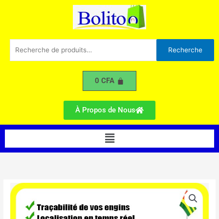
Suivi
Aller
/
au
GPS
contenu
Tracker
Recherche
Recherche
pour :
0
CFA
À Propos de Nous
Menu
quantité
de
Système