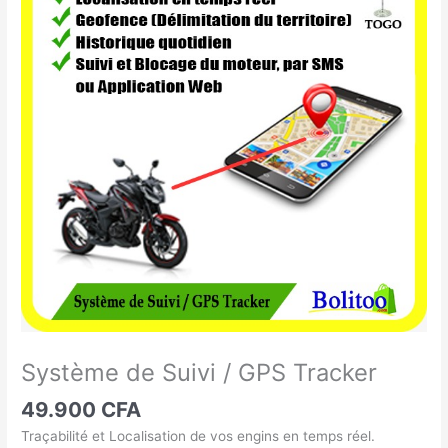
de
Suivi
/
GPS
Tracker
Système de Suivi / GPS Tracker
49.900
CFA
Traçabilité et Localisation de vos engins en temps réel.