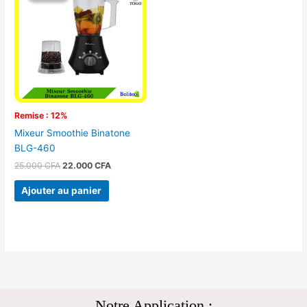
était :
est :
25.000 CFA.
22.000 CFA.
Remise : 12%
Mixeur Smoothie Binatone
BLG-460
25.000
CFA
22.000
CFA
Ajouter au panier
Notre Application :