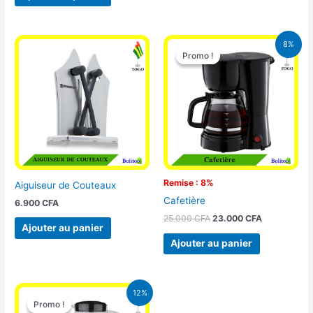
Le
Le
8%
prix
prix
Promo !
Promo !
initial
actuel
était :
est :
25.000 CFA.
23.000 CFA
Remise : 8%
Aiguiseur de Couteaux
Cafetière
6.900
CFA
25.000
CFA
23.000
CFA
Ajouter au panier
Ajouter au panier
Le
Le
12%
prix
prix
Promo !
Promo !
initial
actuel