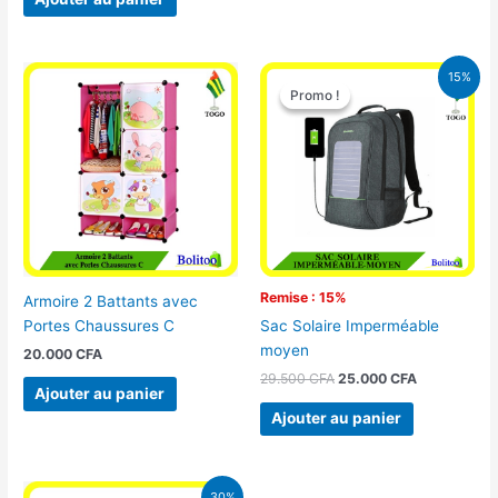
Le
Le
15%
prix
prix
Promo !
Promo !
initial
actuel
était :
est :
29.500 CFA.
25.000 CFA
Remise : 15%
Armoire 2 Battants avec
Portes Chaussures C
Sac Solaire Imperméable
moyen
20.000
CFA
29.500
CFA
25.000
CFA
Ajouter au panier
Ajouter au panier
Le
Le
30%