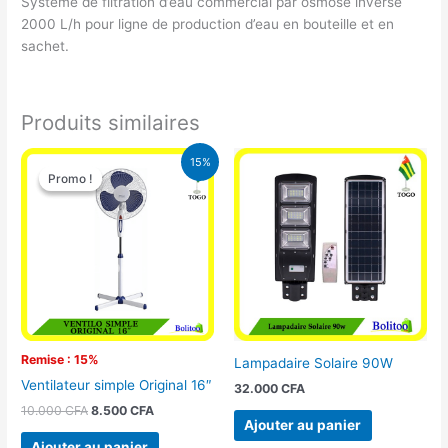
Système de filtration d’eau commercial par osmose inverse
2000 L/h pour ligne de production d’eau en bouteille et en
sachet.
Produits similaires
Le
Le
15%
prix
prix
Promo !
Promo !
initial
actuel
était :
est :
10.000 CFA.
8.500 CFA.
Remise : 15%
Lampadaire Solaire 90W
Ventilateur simple Original 16″
32.000
CFA
10.000
CFA
8.500
CFA
Ajouter au panier
Ajouter au panier