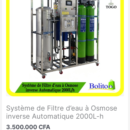
de
Filtre
d'eau
à
Osmose
inverse
Automatique
2000L-
h
Système de Filtre d’eau à Osmose
inverse Automatique 2000L-h
3.500.000
CFA