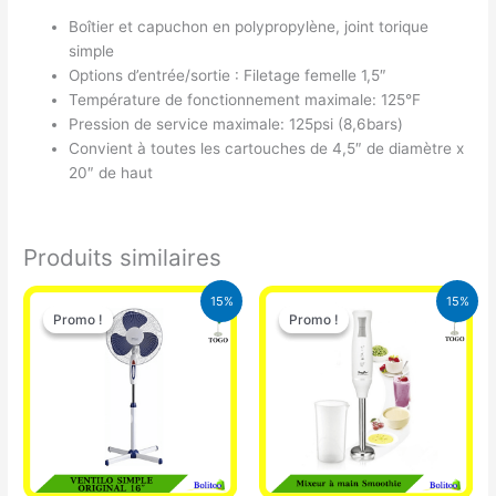
Boîtier et capuchon en polypropylène, joint torique
simple
Options d’entrée/sortie : Filetage femelle 1,5″
Température de fonctionnement maximale: 125°F
Pression de service maximale: 125psi (8,6bars)
Convient à toutes les cartouches de 4,5″ de diamètre x
20″ de haut
Produits similaires
Le
Le
Le
Le
15%
15%
prix
prix
prix
prix
Promo !
Promo !
Promo !
Promo !
initial
actuel
initial
actuel
était :
est :
était :
est :
10.000 CFA.
8.500 CFA.
12.900 CFA.
11.000 CFA.