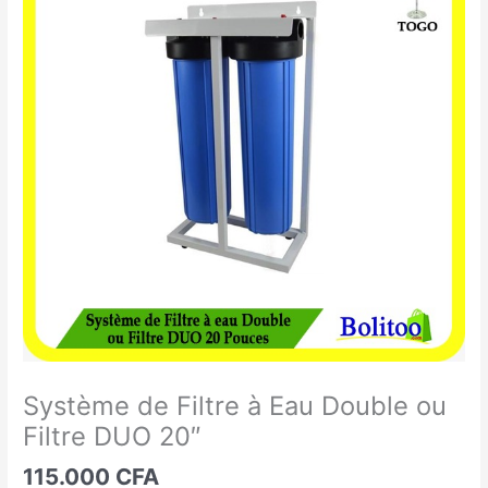
de
Filtre
à
Eau
Double
ou
Filtre
DUO
20"
Système de Filtre à Eau Double ou
Filtre DUO 20″
115.000
CFA