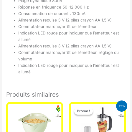
Plage dynamique 80dB
Réponse en fréquence 50-12 000 Hz
Consommation de courant : 130mA
Alimentation requise 3 V (2 piles crayon AA 1,5 V)
Commutateur marche/arrêt de l’émetteur
Indication LED rouge pour indiquer que l’émetteur est
allumé
Alimentation requise 3 V (2 piles crayon AA 1,5 V)
Commutateur marche/arrêt de l’émetteur, réglage du
volume
Indication LED rouge pour indiquer que l’émetteur est
allumé
Produits similaires
Le
Le
12%
prix
prix
Promo !
Promo !
initial
actuel
était :
est :
25.000 CFA.
22.000 CFA