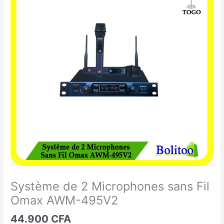
de
2
Microphones
sans
Fil
Omax
AWM-
495V2
Système de 2 Microphones sans Fil
Omax AWM-495V2
44.900
CFA