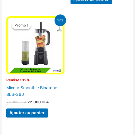
Le
Le
12%
prix
prix
Promo !
Promo !
initial
actuel
était :
est :
25.000 CFA.
22.000 CFA.
Remise : 12%
Mixeur Smoothie Binatone
BLS-360
25.000
CFA
22.000
CFA
Ajouter au panier