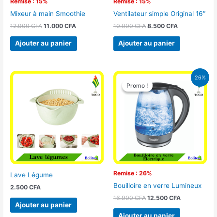
Remise : 15%
Remise : 15%
Mixeur à main Smoothie
Ventilateur simple Original 16″
12.900
CFA
11.000
CFA
10.000
CFA
8.500
CFA
Ajouter au panier
Ajouter au panier
Le
Le
26%
prix
prix
Promo !
Promo !
initial
actuel
était :
est :
16.900 CFA.
12.500 CFA.
Remise : 26%
Lave Légume
Bouilloire en verre Lumineux
2.500
CFA
16.900
CFA
12.500
CFA
Ajouter au panier
Ajouter au panier