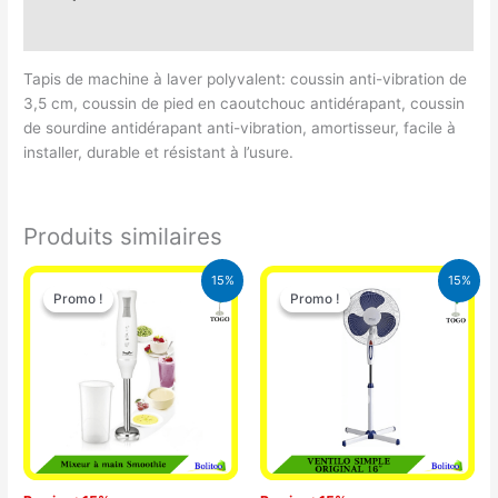
Avis (0)
Tapis de machine à laver polyvalent: coussin anti-vibration de
3,5 cm, coussin de pied en caoutchouc antidérapant, coussin
de sourdine antidérapant anti-vibration, amortisseur, facile à
installer, durable et résistant à l’usure.
Produits similaires
Le
Le
Le
Le
15%
15%
prix
prix
prix
prix
Promo !
Promo !
Promo !
Promo !
initial
actuel
initial
actuel
était :
est :
était :
est :
12.900 CFA.
11.000 CFA.
10.000 CFA.
8.500 CFA.