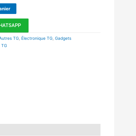
anier
HATSAPP
Autres TG
,
Électronique TG
,
Gadgets
a TG
k
r
tsApp
inkedIn