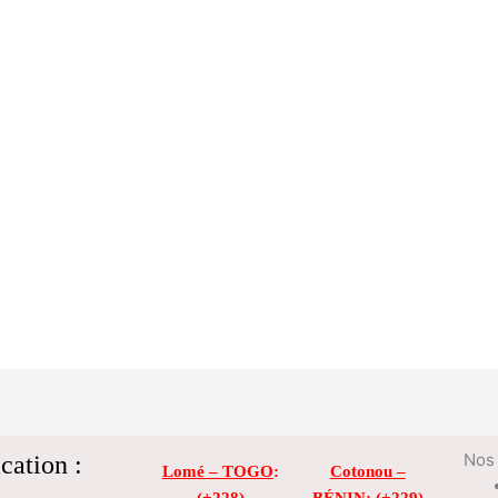
cation :
Nos 
Lomé – TOGO
:
Cotonou –