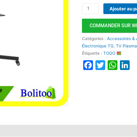
Hauteur
Ajouter au p
Réglable
COMMANDER SUR W
Catégories :
Accessoires & 
Électronique TG
,
TV Plasm
Étiquette :
TOGO
Faceboo
Twitte
Wha
L