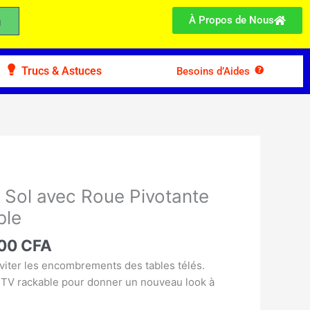
À Propos de Nous
Trucs & Astuces
Besoins d’Aides
Le
prix
 Sol avec Roue Pivotante
l
actuel
ble
:
est :
00 CFA.
75.000 CFA.
000
CFA
éviter les encombrements des tables télés.
 TV rackable pour donner un nouveau look à