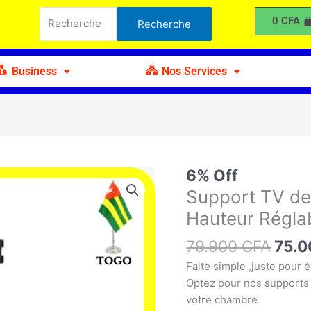
Recherche
79.900 CFA.
75.000 CFA.
de
0
CFA
Recherche
pour :
Sol
avec
Roue
Business
Nos Services
Pivotante
Hauteur
Réglable
Le
6% Off
quantité
prix
de
Support TV de
initia
Support
Hauteur Régla
était 
TV
79.9
de
79.900
CFA
75.
Sol
Faite simple ,juste pour 
avec
Optez pour nos supports
Roue
votre chambre
Pivotante