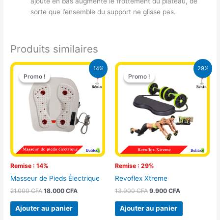
ajouté en bas augmente le frottement du plateau, de
sorte que l’ensemble du support ne glisse pas.
Produits similaires
Le
Le
Le
Le
14%
29%
prix
prix
prix
prix
Promo !
Promo !
Promo !
Promo !
initial
actuel
initial
actuel
était :
est :
était :
est :
21.000 CFA.
18.000 CFA.
13.900 CFA.
9.900 CFA.
Remise : 14%
Remise : 29%
Masseur de Pieds Électrique
Revoflex Xtreme
21.000
CFA
18.000
CFA
13.900
CFA
9.900
CFA
Ajouter au panier
Ajouter au panier