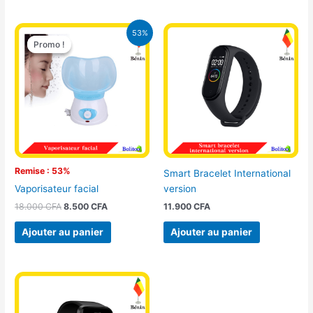
Le
Le
53%
prix
prix
Promo !
Promo !
initial
actuel
était :
est :
18.000 CFA.
8.500 CFA.
Remise : 53%
Smart Bracelet International
version
Vaporisateur facial
11.900
CFA
18.000
CFA
8.500
CFA
Ajouter au panier
Ajouter au panier