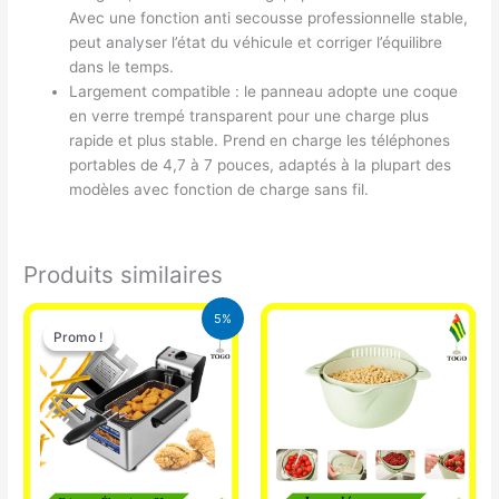
Avec une fonction anti secousse professionnelle stable,
peut analyser l’état du véhicule et corriger l’équilibre
dans le temps.
Largement compatible : le panneau adopte une coque
en verre trempé transparent pour une charge plus
rapide et plus stable. Prend en charge les téléphones
portables de 4,7 à 7 pouces, adaptés à la plupart des
modèles avec fonction de charge sans fil.
Produits similaires
Le
Le
5%
prix
prix
Promo !
Promo !
initial
actuel
était :
est :
39.000 CFA.
37.000 CFA.