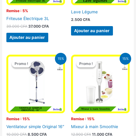
Remise : 5%
Lave Légume
Friteuse Électrique 3L
2.500
CFA
39.000
CFA
37.000
CFA
Ajouter au panier
Ajouter au panier
Le
Le
Le
Le
15%
15%
prix
prix
prix
prix
Promo !
Promo !
Promo !
Promo !
initial
actuel
initial
actuel
était :
est :
était :
est :
10.000 CFA.
8.500 CFA.
12.900 CFA.
11.000 CFA.
Remise : 15%
Remise : 15%
Ventilateur simple Original 16″
Mixeur à main Smoothie
10.000
CFA
8.500
CFA
12.900
CFA
11.000
CFA