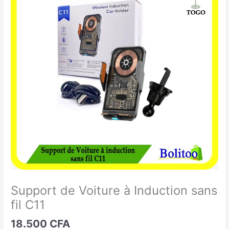
de
Voiture
à
Induction
sans
fil
C11
Support de Voiture à Induction sans
fil C11
18.500
CFA