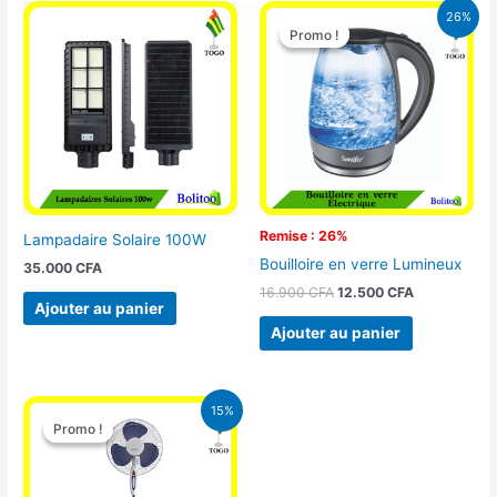
Le
Le
26%
prix
prix
Promo !
Promo !
initial
actuel
était :
est :
16.900 CFA.
12.500 CFA.
Remise : 26%
Lampadaire Solaire 100W
Bouilloire en verre Lumineux
35.000
CFA
16.900
CFA
12.500
CFA
Ajouter au panier
Ajouter au panier
Le
Le
15%
prix
prix
Promo !
Promo !
initial
actuel
était :
est :
10.000 CFA.
8.500 CFA.