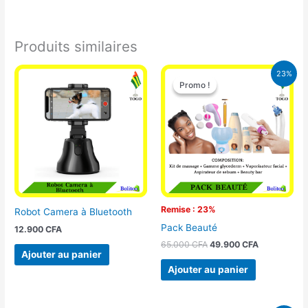
Produits similaires
Le
Le
23%
prix
prix
Promo !
Promo !
initial
actuel
était :
est :
65.000 CFA.
49.900 CFA
Remise : 23%
Robot Camera à Bluetooth
Pack Beauté
12.900
CFA
65.000
CFA
49.900
CFA
Ajouter au panier
Ajouter au panier