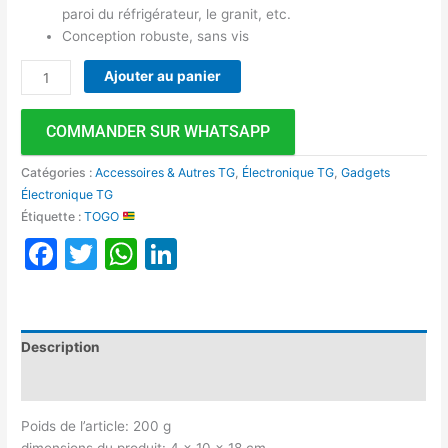
paroi du réfrigérateur, le granit, etc.
Conception robuste, sans vis
Ajouter au panier
COMMANDER SUR WHATSAPP
Catégories :
Accessoires & Autres TG
,
Électronique TG
,
Gadgets
Électronique TG
Étiquette :
TOGO
Facebook
Twitter
WhatsApp
LinkedIn
Description
Avis (0)
Poids de l’article: 200 g
dimensions du produit: 4 x 10 x 18 cm