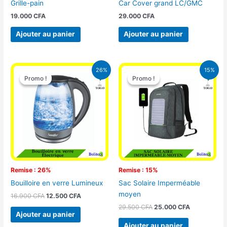
Grille-pain
Car Cover grand LC/GMC
19.000
CFA
29.000
CFA
Ajouter au panier
Ajouter au panier
Le
Le
Le
Le
26%
15%
prix
prix
prix
prix
Promo !
Promo !
Promo !
Promo !
initial
actuel
initial
actuel
était :
est :
était :
est :
16.900 CFA.
12.500 CFA.
29.500 CFA.
25.000 CFA
Remise : 26%
Remise : 15%
Bouilloire en verre Lumineux
Sac Solaire Imperméable
moyen
16.900
CFA
12.500
CFA
29.500
CFA
25.000
CFA
Ajouter au panier
Ajouter au panier