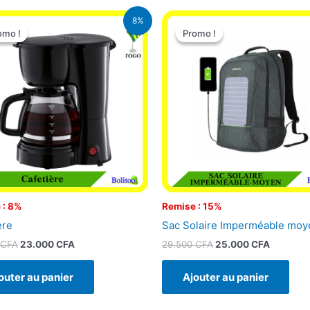
Le
Le
Le
Le
8%
prix
prix
prix
prix
omo !
omo !
Promo !
Promo !
initial
actuel
initial
actuel
était :
est :
était :
est :
25.000 CFA.
23.000 CFA.
29.500 CFA.
25.000 
 : 8%
Remise : 15%
ère
Sac Solaire Imperméable moy
CFA
23.000
CFA
29.500
CFA
25.000
CFA
outer au panier
Ajouter au panier