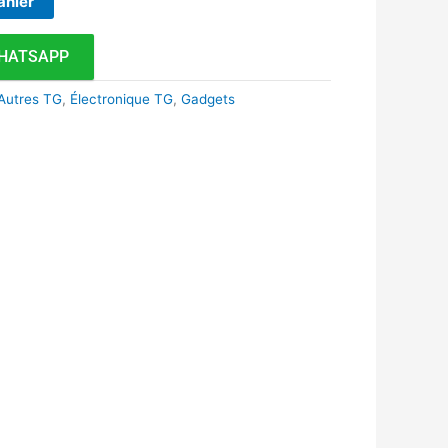
anier
HATSAPP
Autres TG
,
Électronique TG
,
Gadgets
k
r
tsApp
inkedIn