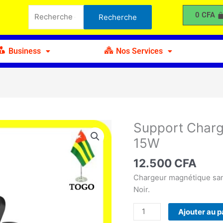
Chargeur
Recherche
0
CFA
Recherche
Magnétique
pour :
sans
Fil
Business
Nos Services
15W
Support Charg
quantité
de
15W
Support
Chargeur
12.500
CFA
Magnétique
Chargeur magnétique san
sans
Noir.
Fil
15W
Ajouter au p