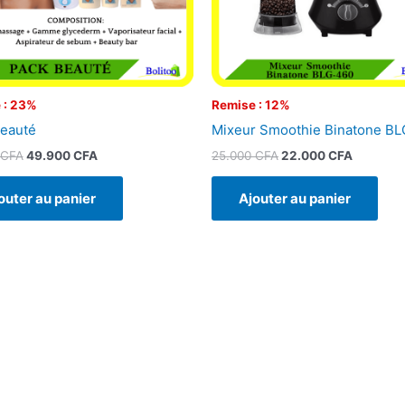
 : 23%
Remise : 12%
eauté
Mixeur Smoothie Binatone B
CFA
49.900
CFA
25.000
CFA
22.000
CFA
outer au panier
Ajouter au panier