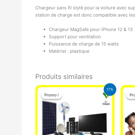
Chargeur sans fil stylé pour la voiture avec s
station de charge est donc compatible avec les
Chargeur MagSafe pour iPhone 12 & 13
Support pour ventilation
Puissance de charge de 15 watts
Matériel : plastique
Produits similaires
Le
Le
17%
prix
prix
Promo !
Promo !
Pr
Pr
initial
actuel
était :
est :
430.000 CFA.
355.000 CFA.