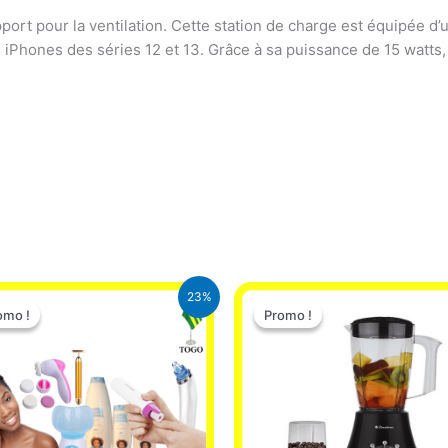
upport pour la ventilation. Cette station de charge est équipée 
 iPhones des séries 12 et 13. Grâce à sa puissance de 15 watts, 
Le
Le
Le
Le
23%
prix
prix
prix
prix
omo !
omo !
Promo !
Promo !
initial
actuel
initial
actuel
était :
est :
était :
est :
65.000 CFA.
49.900 CFA.
25.000 CFA.
22.000 