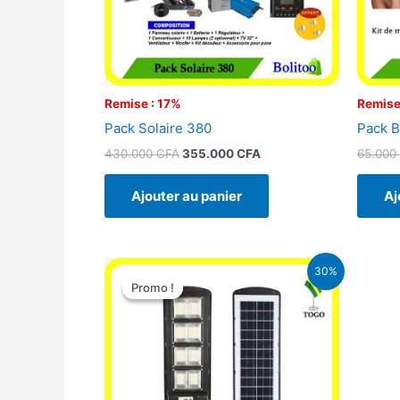
Remise : 17%
Remise
Pack Solaire 380
Pack B
430.000
CFA
355.000
CFA
65.000
Ajouter au panier
Aj
Le
Le
30%
prix
prix
Promo !
Promo !
initial
actuel
était :
est :
50.000 CFA.
35.000 CFA.