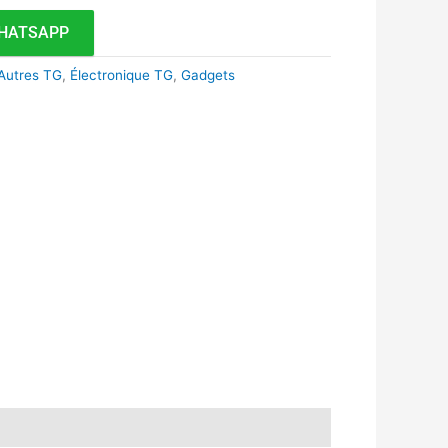
HATSAPP
Autres TG
,
Électronique TG
,
Gadgets
k
r
tsApp
inkedIn