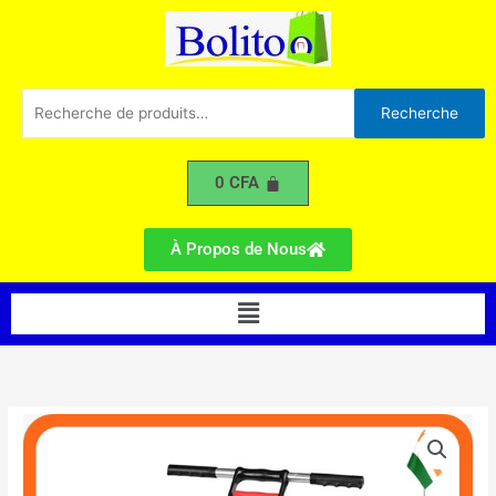
Multifonction
Aller
au
contenu
Recherche
Recherche
pour :
0
CFA
À Propos de Nous
Menu
quantité
de
Steel