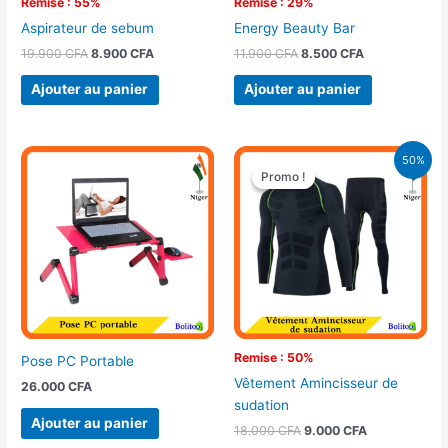
Remise : 55%
Remise : 29%
Aspirateur de sebum
Energy Beauty Bar
19.900
CFA
8.900
CFA
11.900
CFA
8.500
CFA
Ajouter au panier
Ajouter au panier
Le
Le
50%
prix
prix
Promo !
Promo !
initial
actuel
était :
est :
18.000 CFA.
9.000 CFA.
Remise : 50%
Pose PC Portable
Vêtement Amincisseur de
26.000
CFA
sudation
Ajouter au panier
18.000
CFA
9.000
CFA