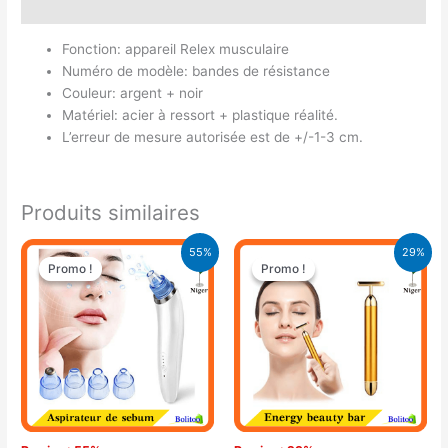
Avis (0)
Fonction: appareil Relex musculaire
Numéro de modèle: bandes de résistance
Couleur: argent + noir
Matériel: acier à ressort + plastique réalité.
L’erreur de mesure autorisée est de +/-1-3 cm.
Produits similaires
Le
Le
Le
Le
55%
29%
prix
prix
prix
prix
Promo !
Promo !
Promo !
Promo !
initial
actuel
initial
actuel
était :
est :
était :
est :
19.900 CFA.
8.900 CFA.
11.900 CFA.
8.500 CFA.