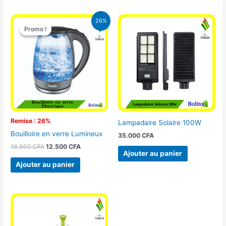
Le
Le
26%
prix
prix
Promo !
Promo !
initial
actuel
était :
est :
16.900 CFA.
12.500 CFA.
Remise : 26%
Lampadaire Solaire 100W
Bouilloire en verre Lumineux
35.000
CFA
16.900
CFA
12.500
CFA
Ajouter au panier
Ajouter au panier