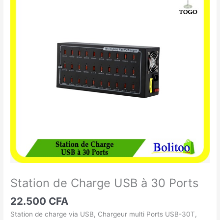
de
Charge
USB
à
30
Ports
Station de Charge USB à 30 Ports
22.500
CFA
Station de charge via USB, Chargeur multi Ports USB-30T,