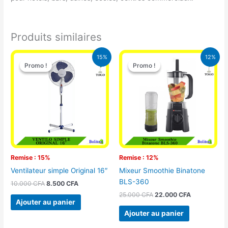
Produits similaires
Le
Le
Le
Le
15%
12%
prix
prix
prix
prix
Promo !
Promo !
Promo !
Promo !
initial
actuel
initial
actuel
était :
est :
était :
est :
10.000 CFA.
8.500 CFA.
25.000 CFA.
22.000 CFA
Remise : 15%
Remise : 12%
Ventilateur simple Original 16″
Mixeur Smoothie Binatone
BLS-360
10.000
CFA
8.500
CFA
25.000
CFA
22.000
CFA
Ajouter au panier
Ajouter au panier