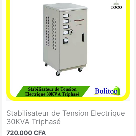
de
Tension
Electrique
30KVA
Triphasé
Stabilisateur de Tension Electrique
30KVA Triphasé
720.000
CFA