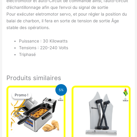
electromotor et auto-Circuit de commande ainsi, l’auto-circuit
d’échantillonnage afin que l’envoi du signal de sortie
Pour exécuter eletromotor servo, et pour régler la position du
balai de charbon, il fera en sorte de tension de sortie Âge
stable des opérations.
Puissance : 30 Kilowatts
Tensions : 220-240 Volts
Triphasé
Produits similaires
Le
Le
5%
prix
prix
Promo !
Promo !
initial
actuel
était :
est :
39.000 CFA.
37.000 CFA.