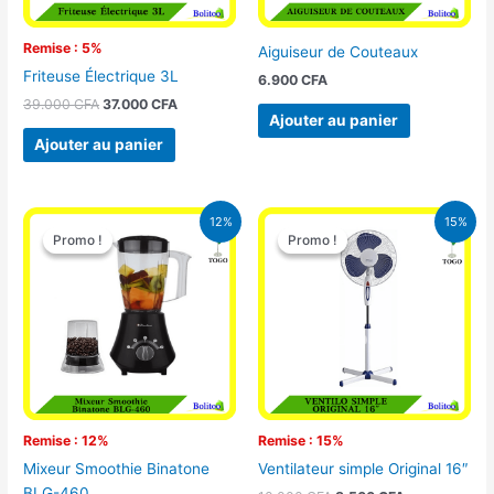
Remise : 5%
Aiguiseur de Couteaux
Friteuse Électrique 3L
6.900
CFA
39.000
CFA
37.000
CFA
Ajouter au panier
Ajouter au panier
Le
Le
Le
Le
12%
15%
prix
prix
prix
prix
Promo !
Promo !
Promo !
Promo !
initial
actuel
initial
actuel
était :
est :
était :
est :
25.000 CFA.
22.000 CFA.
10.000 CFA.
8.500 CFA.
Remise : 12%
Remise : 15%
Mixeur Smoothie Binatone
Ventilateur simple Original 16″
BLG-460