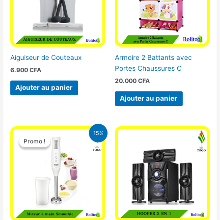
Aiguiseur de Couteaux
Armoire 2 Battants avec
Portes Chaussures C
6.900
CFA
20.000
CFA
Ajouter au panier
Ajouter au panier
Le
Le
15%
prix
prix
Promo !
Promo !
initial
actuel
était :
est :
12.900 CFA.
11.000 CFA.