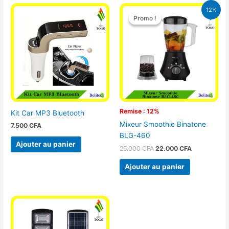
Le
Le
12%
prix
prix
Promo !
Promo !
initial
actuel
était :
est :
25.000 CFA.
22.000 CFA
Remise : 12%
Kit Car MP3 Bluetooth
Mixeur Smoothie Binatone
7.500
CFA
BLG-460
Ajouter au panier
25.000
CFA
22.000
CFA
Ajouter au panier