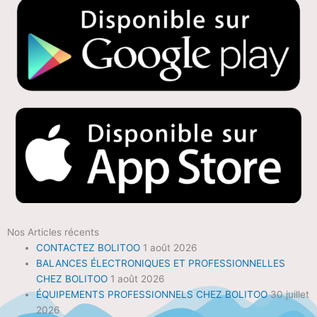
Nos Articles récents
CONTACTEZ BOLITOO
1 août 2026
BALANCES ÉLECTRONIQUES ET PROFESSIONNELLES
CHEZ BOLITOO
1 août 2026
ÉQUIPEMENTS PROFESSIONNELS CHEZ BOLITOO
30 juillet
2026