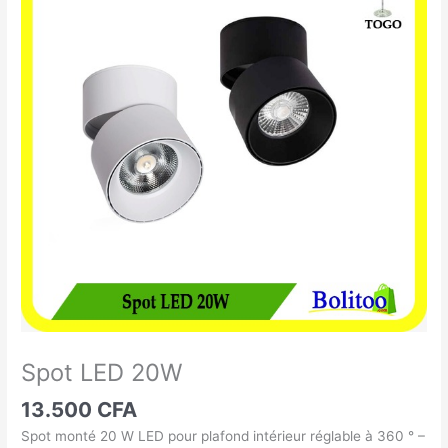
LED
20W
Spot LED 20W
13.500
CFA
Spot monté 20 W LED pour plafond intérieur réglable à 360 ° –