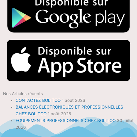
Nos Articles récents
CONTACTEZ BOLITOO
1 août 2026
BALANCES ÉLECTRONIQUES ET PROFESSIONNELLES
CHEZ BOLITOO
1 août 2026
ÉQUIPEMENTS PROFESSIONNELS CHEZ BOLITOO
30 juillet
2026