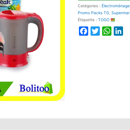
Catégories :
Électroménage
Promo Packs TG
,
Superma
Étiquette :
TOGO
Faceboo
Twitte
Wha
L