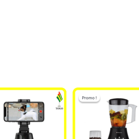
Le
Le
prix
prix
Promo !
Promo !
initial
actuel
était :
est :
25.000 CFA.
22.000 