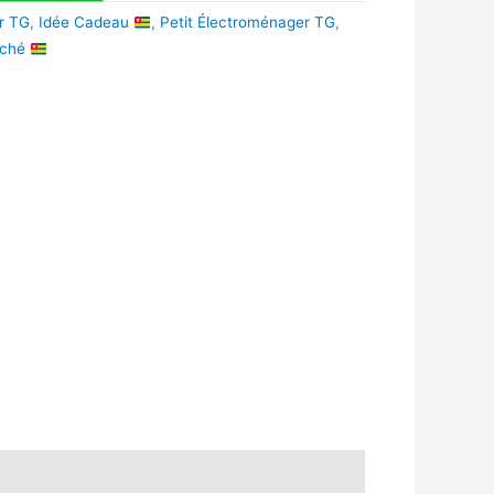
r TG
,
Idée Cadeau
,
Petit Électroménager TG
,
rché
k
r
tsApp
inkedIn