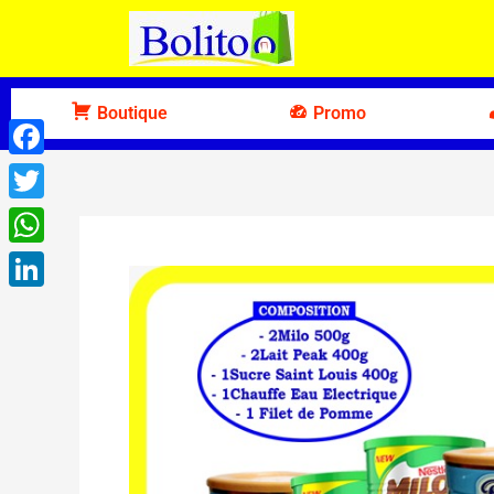
Aller
au
contenu
Boutique
Promo
Facebook
Twitter
WhatsApp
LinkedIn