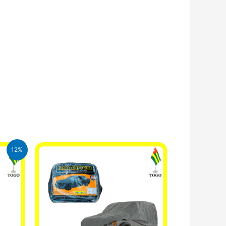
12%
CFA.