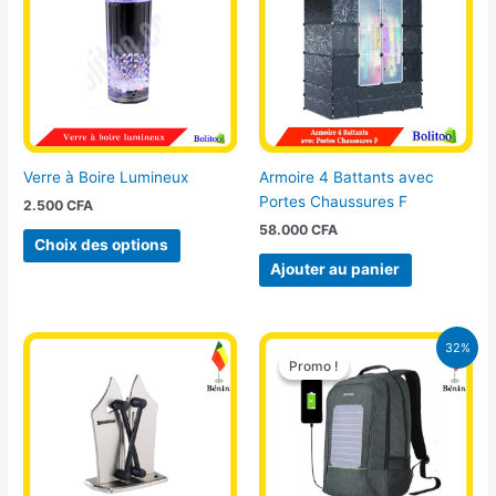
plusieurs
variations.
Les
options
peuvent
être
choisies
Verre à Boire Lumineux
Armoire 4 Battants avec
sur
Portes Chaussures F
2.500
CFA
la
58.000
CFA
page
Choix des options
du
Ajouter au panier
produit
Le
Le
32%
prix
prix
Promo !
Promo !
initial
actuel
était :
est :
32.500 CFA.
22.000 CFA