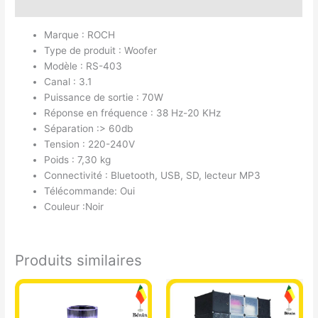
Avis (0)
Marque : ROCH
Type de produit : Woofer
Modèle : RS-403
Canal : 3.1
Puissance de sortie : 70W
Réponse en fréquence : 38 Hz-20 KHz
Séparation :> 60db
Tension : 220-240V
Poids : 7,30 kg
Connectivité : Bluetooth, USB, SD, lecteur MP3
Télécommande: Oui
Couleur :Noir
Produits similaires
Ce
produit
a