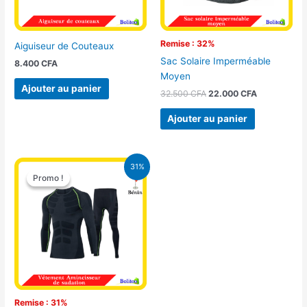
Remise : 32%
Aiguiseur de Couteaux
Sac Solaire Imperméable
8.400
CFA
Moyen
Ajouter au panier
32.500
CFA
22.000
CFA
Ajouter au panier
Le
Le
31%
prix
prix
Promo !
Promo !
initial
actuel
était :
est :
18.000 CFA.
12.500 CFA.
Remise : 31%