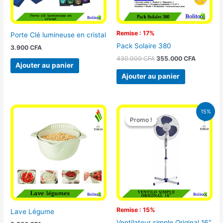
Remise : 17%
Porte Clé lumineuse en cristal
Pack Solaire 380
3.900
CFA
430.000
CFA
355.000
CFA
Ajouter au panier
Ajouter au panier
Le
Le
15%
prix
prix
Promo !
Promo !
initial
actuel
était :
est :
10.000 CFA.
8.500 CFA.
Remise : 15%
Lave Légume
Ventilateur simple Original 16″