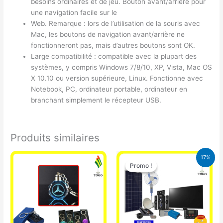
besoins ordinaires et de jeu. Bouton avant/arrière pour
une navigation facile sur le
Web. Remarque : lors de l’utilisation de la souris avec
Mac, les boutons de navigation avant/arrière ne
fonctionneront pas, mais d’autres boutons sont OK.
Large compatibilité : compatible avec la plupart des
systèmes, y compris Windows 7/8/10, XP, Vista, Mac OS
X 10.10 ou version supérieure, Linux. Fonctionne avec
Notebook, PC, ordinateur portable, ordinateur en
branchant simplement le récepteur USB.
Produits similaires
Le
Le
17%
prix
prix
Promo !
Promo !
initial
actuel
était :
est :
430.000 CFA.
355.000 