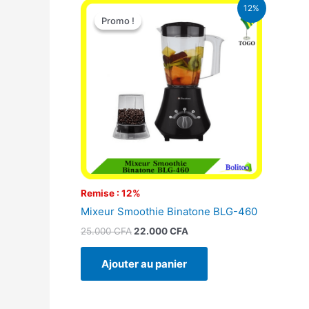
Le
Le
12%
prix
prix
Promo !
Promo !
initial
actuel
était :
est :
25.000 CFA.
22.000 CFA.
Remise : 12%
Mixeur Smoothie Binatone BLG-460
25.000
CFA
22.000
CFA
Ajouter au panier