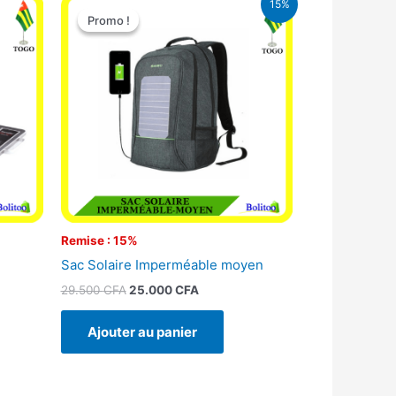
15%
prix
prix
Promo !
Promo !
initial
actuel
était :
est :
29.500 CFA.
25.000 CFA.
Remise : 15%
Sac Solaire Imperméable moyen
29.500
CFA
25.000
CFA
Ajouter au panier