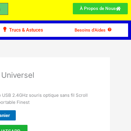
À Propos de Nous
Trucs & Astuces
Besoins d’Aides
 Universel
le USB 2.4GHz souris optique sans fil Scroll
portable Finest
anier