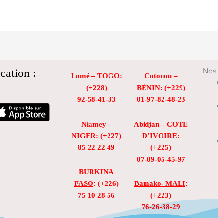
cation :
Nos 
Lomé – TOGO
:
Cotonou –
(+228)
BÉNIN
: (+229)
92-58-41-33
01-97-82-48-23
Niamey –
Abidjan – COTE
NIGER
: (+227)
D’IVOIRE
:
85 22 22 49
(+225)
07-09-05-45-97
BURKINA
FASO
: (+226)
Bamako- MALI
:
75 10 28 56
(+223)
76-26-38-29