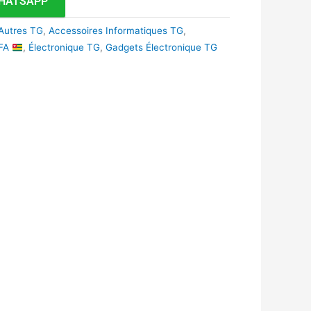
HATSAPP
Autres TG
,
Accessoires Informatiques TG
,
CFA
,
Électronique TG
,
Gadgets Électronique TG
k
r
tsApp
inkedIn