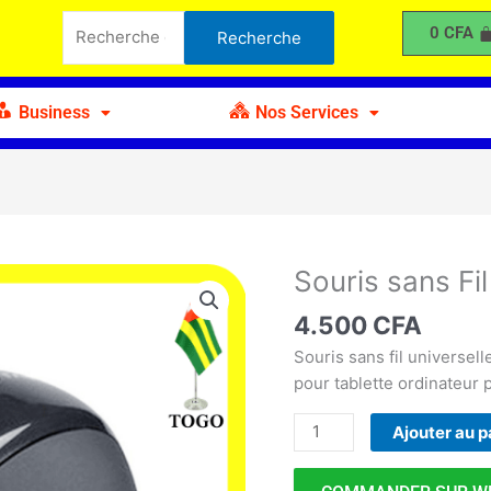
sans
Recherche
0
CFA
Recherche
Fil
pour :
Universel
Business
Nos Services
Souris sans Fil
quantité
de
4.500
CFA
Souris
sans
Souris sans fil universel
Fil
pour tablette ordinateur 
Universel
Ajouter au p