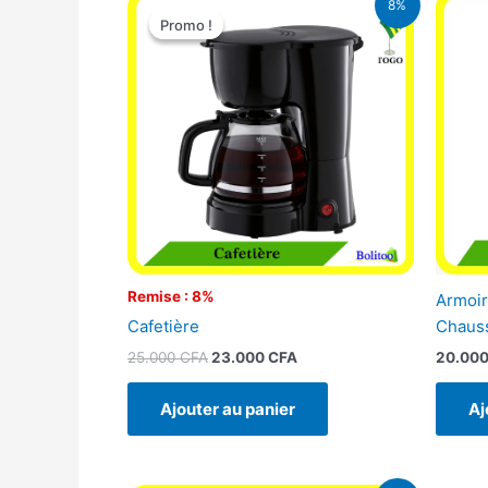
8%
prix
prix
Promo !
Promo !
initial
actuel
était :
est :
25.000 CFA.
23.000 CFA.
Remise : 8%
Armoir
Cafetière
Chaus
25.000
CFA
23.000
CFA
20.00
Ajouter au panier
Aj