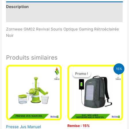
Description
Avis (0)
Zornwee GM02 Revival Souris Optique Gaming Rétroéclairée
Noir
Produits similaires
Le
Le
15%
prix
prix
Promo !
Promo !
initial
actuel
était :
est :
29.500 CFA.
25.000 CFA
Remise : 15%
Presse Jus Manuel