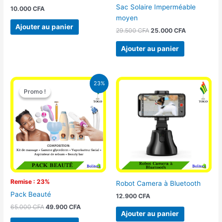
Sac Solaire Imperméable
10.000
CFA
moyen
Ajouter au panier
29.500
CFA
25.000
CFA
Ajouter au panier
Le
Le
23%
prix
prix
Promo !
Promo !
initial
actuel
était :
est :
65.000 CFA.
49.900 CFA.
Remise : 23%
Robot Camera à Bluetooth
Pack Beauté
12.900
CFA
65.000
CFA
49.900
CFA
Ajouter au panier