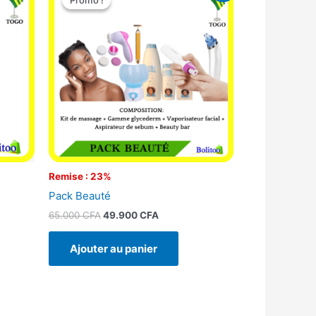
Promo !
Promo !
initial
actuel
était :
est :
65.000 CFA.
49.900 CFA.
Remise : 23%
Pack Beauté
65.000
CFA
49.900
CFA
Ajouter au panier