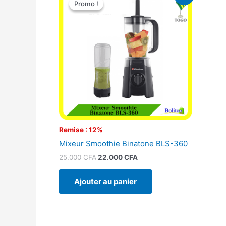
Promo !
Promo !
initial
actuel
était :
est :
25.000 CFA.
22.000 CFA.
Remise : 12%
Mixeur Smoothie Binatone BLS-360
25.000
CFA
22.000
CFA
Ajouter au panier