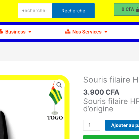
filaire
Recherche
0
CFA
Recherche
Hp
pour :
X500
Business
Nos Services
Souris filaire
quantité
de
3.900
CFA
Souris
Souris filaire H
filaire
d’origine
Hp
X500
Ajouter au p