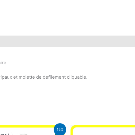
aire
ipaux et molette de défilement cliquable.
Le
Le
15%
prix
prix