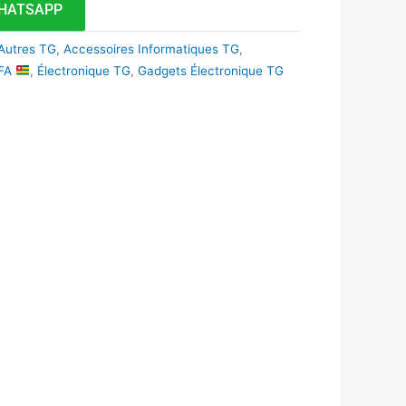
HATSAPP
Autres TG
,
Accessoires Informatiques TG
,
CFA
,
Électronique TG
,
Gadgets Électronique TG
k
r
tsApp
inkedIn