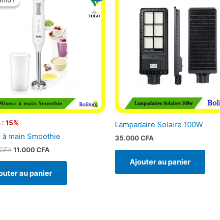
omo !
omo !
initial
actuel
était :
est :
12.900 CFA.
11.000 CFA.
 : 15%
Lampadaire Solaire 100W
 à main Smoothie
35.000
CFA
CFA
11.000
CFA
Ajouter au panier
outer au panier