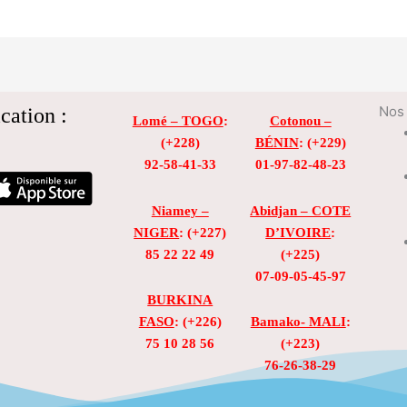
cation :
Nos 
Lomé – TOGO
:
Cotonou –
(+228)
BÉNIN
: (+229)
92-58-41-33
01-97-82-48-23
Niamey –
Abidjan – COTE
NIGER
: (+227)
D’IVOIRE
:
85 22 22 49
(+225)
07-09-05-45-97
BURKINA
FASO
: (+226)
Bamako- MALI
:
75 10 28 56
(+223)
76-26-38-29