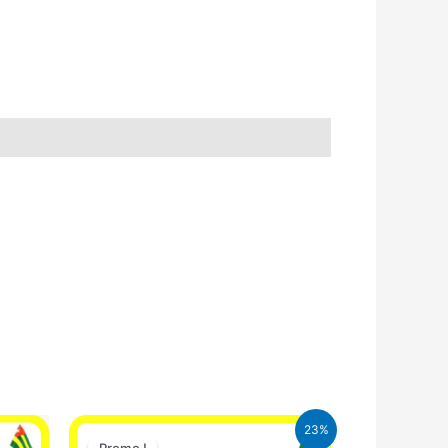
Le
Le
23%
prix
prix