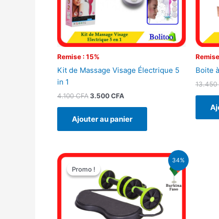
Remise : 15%
Remise
Kit de Massage Visage Électrique 5
Boite à
in 1
13.450
4.100
CFA
3.500
CFA
Aj
Ajouter au panier
Le
Le
34%
prix
prix
Promo !
Promo !
initial
actuel
était :
est :
14.900 CFA.
9.900 CFA.