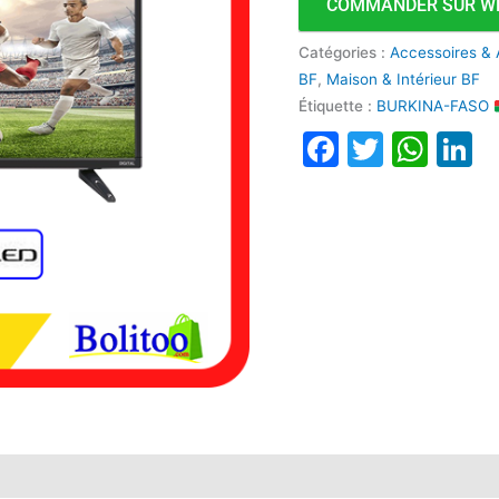
COMMANDER SUR W
Catégories :
Accessoires & 
BF
,
Maison & Intérieur BF
Étiquette :
BURKINA-FASO
Faceboo
Twitte
Wha
L