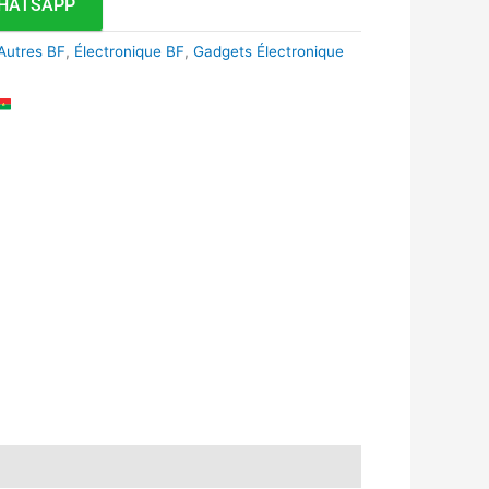
HATSAPP
Autres BF
,
Électronique BF
,
Gadgets Électronique
k
r
tsApp
inkedIn