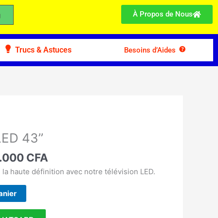
À Propos de Nous
Trucs & Astuces
Besoins d’Aides
Le
prix
ED 43’’
ial
actuel
t :
.000
CFA
est :
.900 CFA.
150.000 CFA.
 la haute définition avec notre télévision LED.
anier