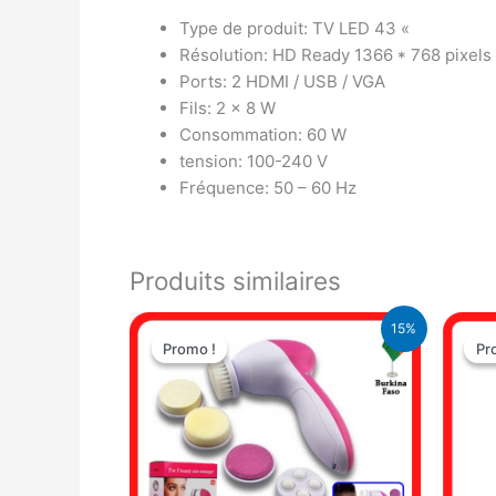
Type de produit: TV LED 43 «
Résolution: HD Ready 1366 * 768 pixels
Ports: 2 HDMI / USB / VGA
Fils: 2 x 8 W
Consommation: 60 W
tension: 100-240 V
Fréquence: 50 – 60 Hz
Produits similaires
Le
Le
15%
prix
prix
Promo !
Promo !
Pr
Pr
initial
actuel
était :
est :
4.100 CFA.
3.500 CFA.