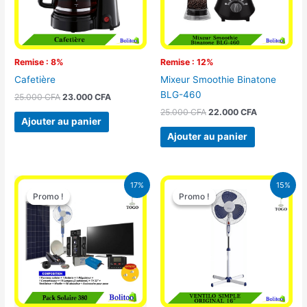
Remise : 8%
Remise : 12%
Cafetière
Mixeur Smoothie Binatone
BLG-460
25.000
CFA
23.000
CFA
25.000
CFA
22.000
CFA
Ajouter au panier
Ajouter au panier
Le
Le
Le
Le
17%
15%
prix
prix
prix
prix
Promo !
Promo !
Promo !
Promo !
initial
actuel
initial
actuel
était :
est :
était :
est :
430.000 CFA.
355.000 CFA.
10.000 CFA.
8.500 CFA.