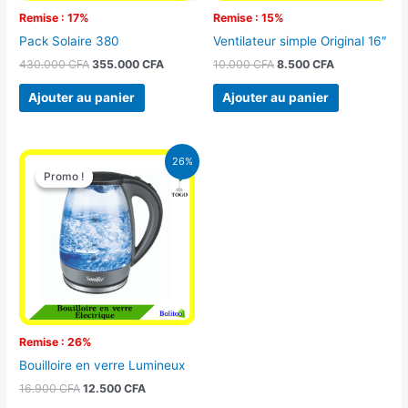
Remise : 17%
Remise : 15%
Pack Solaire 380
Ventilateur simple Original 16″
430.000
CFA
355.000
CFA
10.000
CFA
8.500
CFA
Ajouter au panier
Ajouter au panier
Le
Le
26%
prix
prix
Promo !
Promo !
initial
actuel
était :
est :
16.900 CFA.
12.500 CFA.
Remise : 26%
Bouilloire en verre Lumineux
16.900
CFA
12.500
CFA