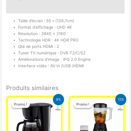
Avis (0)
Taille d’écran : 55 » (139,7cm)
Format d’affichage : UHD 4K
Résolution : 3840 x 2160
Technologie HDR : 4K HDR PRO
Qté de ports HDMI : 2
Tuner TV numérique : DVB-T2/C/S2
Améliorations d’image : IPQ 2.0 Engine
Interface vidéo : AV In /USB /HDMI
Produits similaires
Le
Le
Le
Le
8%
12%
prix
prix
prix
prix
Promo !
Promo !
Promo !
Promo !
initial
actuel
initial
actuel
était :
est :
était :
est :
25.000 CFA.
23.000 CFA.
25.000 CFA.
22.000 CFA