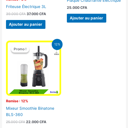
Plaque Chauffante Électrique
Friteuse Électrique 3L
25.000
CFA
39.000
CFA
37.000
CFA
Ajouter au panier
Ajouter au panier
Le
Le
12%
prix
prix
Promo !
Promo !
initial
actuel
était :
est :
25.000 CFA.
22.000 CFA.
Remise : 12%
Mixeur Smoothie Binatone
BLS-360
25.000
CFA
22.000
CFA