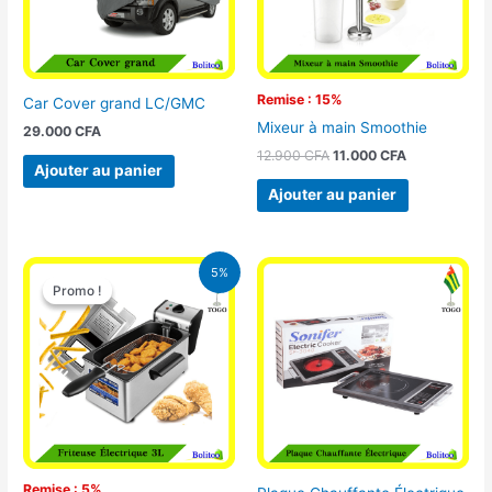
Remise : 15%
Car Cover grand LC/GMC
Mixeur à main Smoothie
29.000
CFA
12.900
CFA
11.000
CFA
Ajouter au panier
Ajouter au panier
Le
Le
5%
prix
prix
Promo !
Promo !
initial
actuel
était :
est :
39.000 CFA.
37.000 CFA.
Remise : 5%