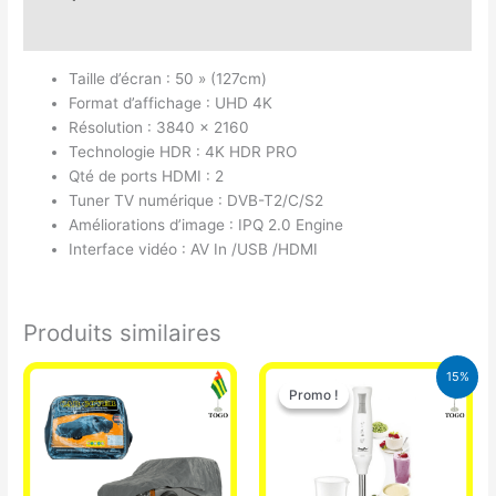
Avis (0)
Taille d’écran : 50 » (127cm)
Format d’affichage : UHD 4K
Résolution : 3840 x 2160
Technologie HDR : 4K HDR PRO
Qté de ports HDMI : 2
Tuner TV numérique : DVB-T2/C/S2
Améliorations d’image : IPQ 2.0 Engine
Interface vidéo : AV In /USB /HDMI
Produits similaires
Le
Le
15%
prix
prix
Promo !
Promo !
initial
actuel
était :
est :
12.900 CFA.
11.000 CFA.