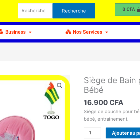
de
Recherche
0
CFA
Recherche
Bain
pour :
pour
Bébé
Business
Nos Services
-
Baignoire
pour
Bébé
Siège de Bain 
quantité
de
Bébé
Siège
de
16.900
CFA
Bain
Siège de douche pour bé
pour
bébé, entraînement.
Bébé
-
Ajouter au p
Baignoire