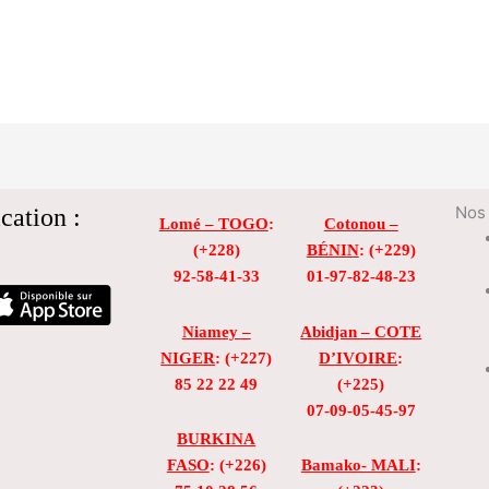
cation :
Nos 
Lomé – TOGO
:
Cotonou –
(+228)
BÉNIN
: (+229)
92-58-41-33
01-97-82-48-23
Niamey –
Abidjan – COTE
NIGER
: (+227)
D’IVOIRE
:
85 22 22 49
(+225)
07-09-05-45-97
BURKINA
FASO
: (+226)
Bamako- MALI
: