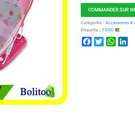
pour
COMMANDER SUR W
Bébé
Catégories :
Accessoires & 
Étiquette :
TOGO
Faceboo
Twitte
Wha
L