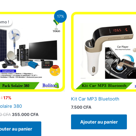
Le
Le
17%
prix
prix
omo !
omo !
initial
actuel
était :
est :
430.000 CFA.
355.000 CFA.
 : 17%
Kit Car MP3 Bluetooth
olaire 380
7.500
CFA
00
CFA
355.000
CFA
Ajouter au panier
outer au panier