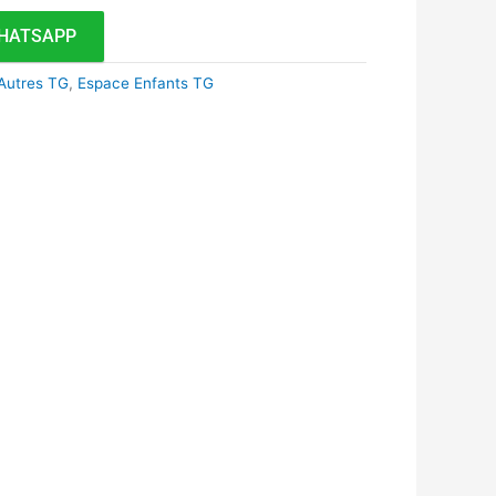
HATSAPP
Autres TG
,
Espace Enfants TG
k
r
tsApp
inkedIn