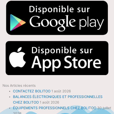
Nos Articles récents
CONTACTEZ BOLITOO
1 août 2026
BALANCES ÉLECTRONIQUES ET PROFESSIONNELLES
CHEZ BOLITOO
1 août 2026
ÉQUIPEMENTS PROFESSIONNELS CHEZ BOLITOO
30 juillet
2026