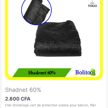
60%
Shadnet 60%
2.800
CFA
Filet d’ombrage vert de protection solaire pour balcon, filet