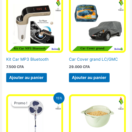
Kit Car MP3 Bluetooth
Car Cover grand LC/GMC
7.500
CFA
29.000
CFA
Ajouter au panier
Ajouter au panier
Le
Le
15%
prix
prix
Promo !
Promo !
initial
actuel
était :
est :
10.000 CFA.
8.500 CFA.