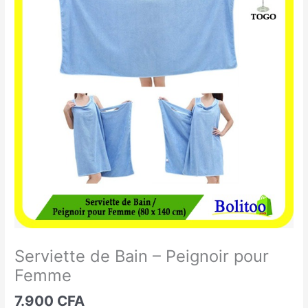
de
Bain
-
Peignoir
pour
Femme
Serviette de Bain – Peignoir pour
Femme
7.900
CFA